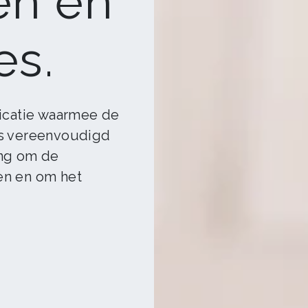
en en
es.
licatie waarmee de
rs vereenvoudigd
ing om de
en en om het